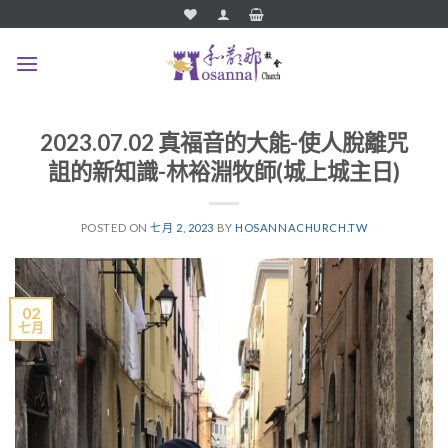
Skip
to
content
2023.07.02 真福音的大能-使人脫離咒
詛的新知識-林裕淵牧師(城上城主日)
POSTED ON
七月 2, 2023
BY
HOSANNACHURCH.TW
02
七月