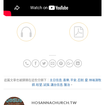
這篇文章也被歸類在這些分類下：
主日信息
,
喜樂
,
平安
,
忍耐
,
愛
,
林裕淵牧
師
,
盼望
,
試探
,
講台信息
,
醫治
。
HOSANNACHURCH.TW