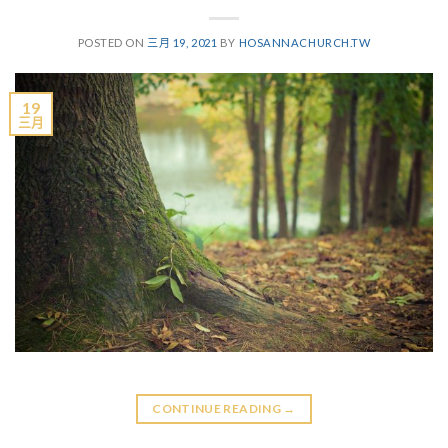
POSTED ON
三月 19, 2021
BY
HOSANNACHURCH.TW
19
三月
CONTINUE READING
→