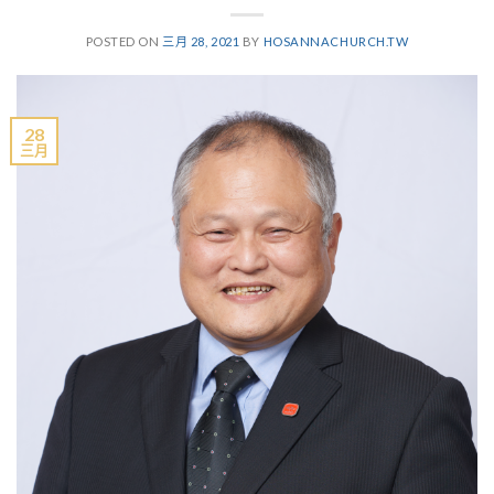
POSTED ON
三月 28, 2021
BY
HOSANNACHURCH.TW
28
三月