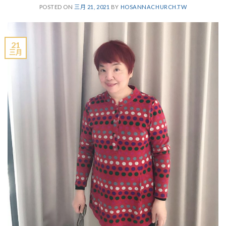
POSTED ON
三月 21, 2021
BY
HOSANNACHURCH.TW
21
三月