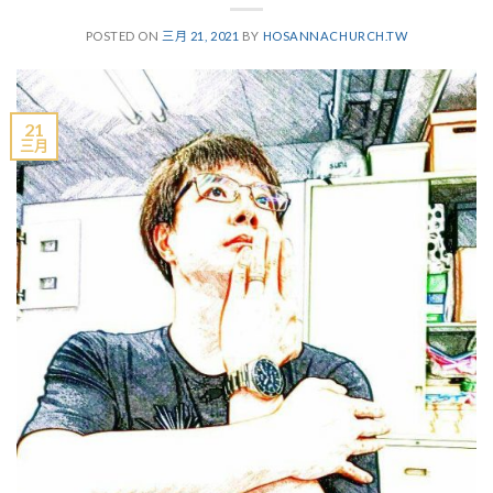
POSTED ON
三月 21, 2021
BY
HOSANNACHURCH.TW
21
三月