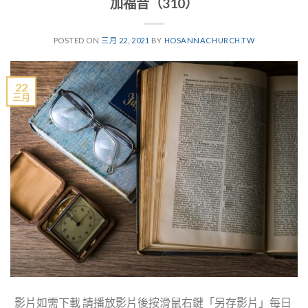
加福音（310）
POSTED ON
三月 22, 2021
BY
HOSANNACHURCH.TW
22
三月
影片如需下載 請播放影片後按滑鼠右鍵「另存影片」每日