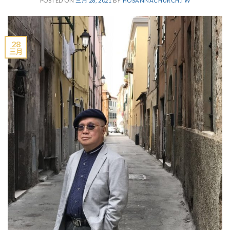
POSTED ON
三月 28, 2021
BY
HOSANNACHURCH.TW
28
三月