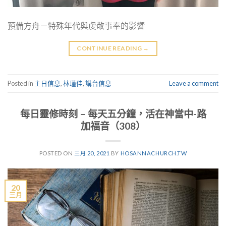
預備方舟－特殊年代與虔敬事奉的影響
CONTINUE READING
→
Posted in
主日信息
,
林瑾佳
,
講台信息
Leave a comment
每日靈修時刻 – 每天五分鐘，活在神當中-路
加福音（308）
POSTED ON
三月 20, 2021
BY
HOSANNACHURCH.TW
20
三月