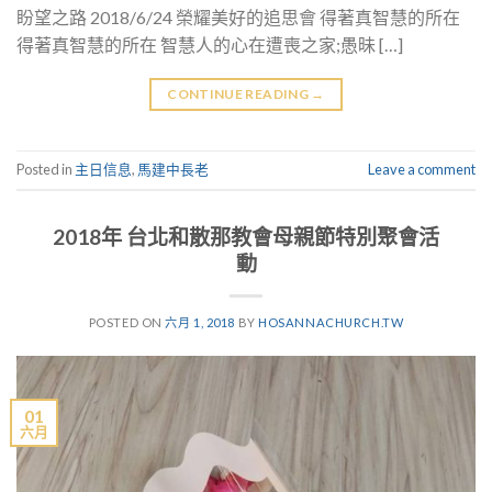
盼望之路 2018/6/24 榮耀美好的追思會 得著真智慧的所在
得著真智慧的所在 智慧人的心在遭喪之家;愚昧 […]
CONTINUE READING
→
Posted in
主日信息
,
馬建中長老
Leave a comment
2018年 台北和散那教會母親節特別聚會活
動
POSTED ON
六月 1, 2018
BY
HOSANNACHURCH.TW
01
六月