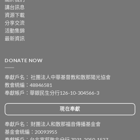
講台訊息
資源下載
分享交流
活動集錦
最新資訊
DONATE NOW
奉獻戶名： 社團法人中華基督教和散那陽光協會
教會統編：48846581
奉獻帳戶：華銀民生分行126-10-304566-3
現在奉獻
奉獻戶名： 財團法人和散那福音傳播基金會
基金會統編：20093955
奉獻帳戶：台北富邦敦北分行 7031-2050-1527