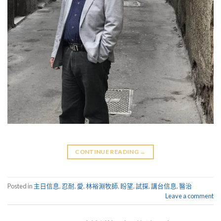
CONTINUE READING
→
Posted in
主日信息
,
忍耐
,
愛
,
林裕淵牧師
,
盼望
,
試探
,
講台信息
,
醫治
Leave a comment