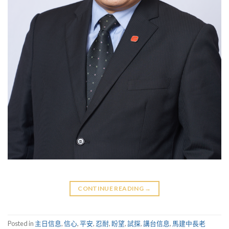
CONTINUE READING
→
Posted in
主日信息
,
信心
,
平安
,
忍耐
,
盼望
,
試探
,
講台信息
,
馬建中長老