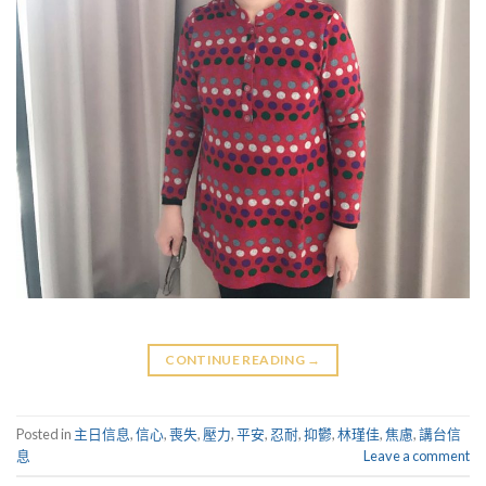
CONTINUE READING
→
Posted in
主日信息
,
信心
,
喪失
,
壓力
,
平安
,
忍耐
,
抑鬱
,
林瑾佳
,
焦慮
,
講台信
息
Leave a comment