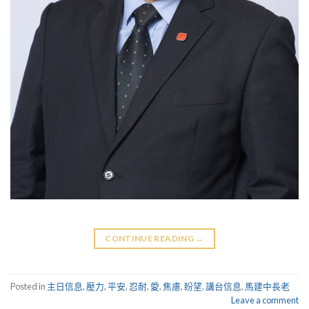
CONTINUE READING
→
Posted in
主日信息
,
壓力
,
平安
,
忍耐
,
愛
,
焦慮
,
盼望
,
講台信息
,
馬建中長老
Leave a comment