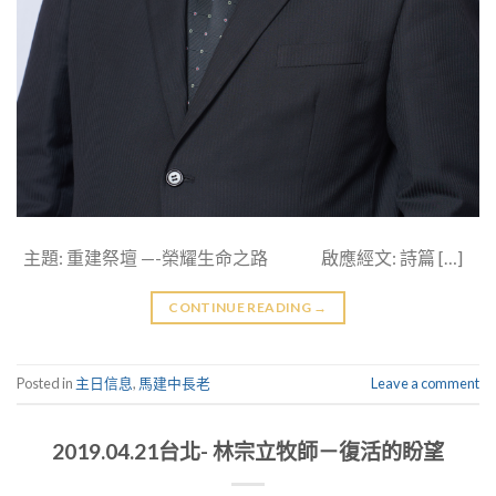
主題: 重建祭壇 —-榮耀生命之路 啟應經文: 詩篇 […]
CONTINUE READING
→
Posted in
主日信息
,
馬建中長老
Leave a comment
2019.04.21台北- 林宗立牧師－復活的盼望