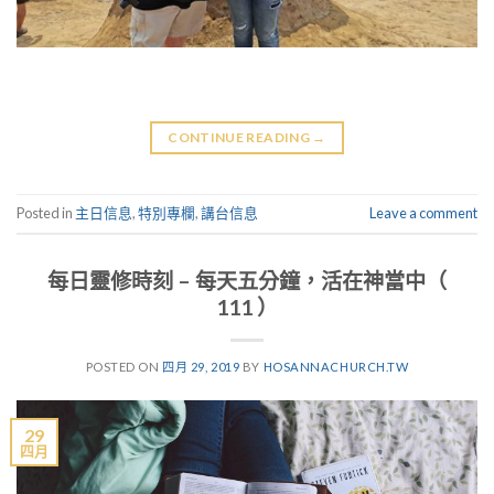
CONTINUE READING
→
Posted in
主日信息
,
特別專欄
,
講台信息
Leave a comment
每日靈修時刻 – 每天五分鐘，活在神當中（
111 ）
POSTED ON
四月 29, 2019
BY
HOSANNACHURCH.TW
29
四月