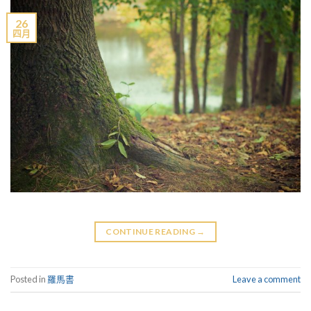
26
四月
CONTINUE READING
→
Posted in
羅馬書
Leave a comment