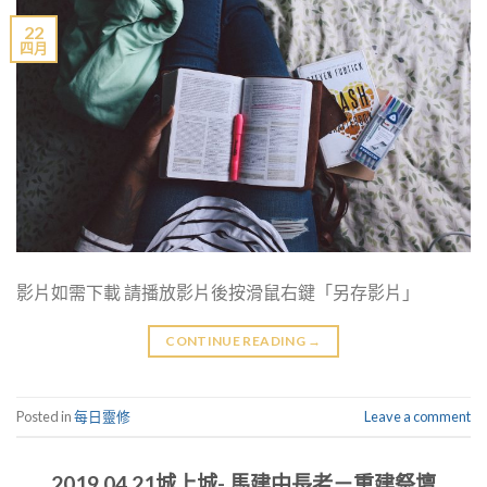
22
四月
影片如需下載 請播放影片後按滑鼠右鍵「另存影片」
CONTINUE READING
→
Posted in
每日靈修
Leave a comment
2019.04.21城上城- 馬建中長老－重建祭壇