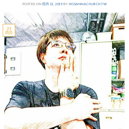
POSTED ON
四月 21, 2019
BY
HOSANNACHURCH.TW
21
四月