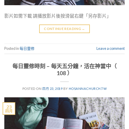
影片如需下載 請播放影片後按滑鼠右鍵「另存影片」
CONTINUE READING
→
Posted in
每日靈修
Leave a comment
每日靈修時刻 – 每天五分鐘，活在神當中（
108 ）
POSTED ON
四月 23, 2019
BY
HOSANNACHURCH.TW
23
四月