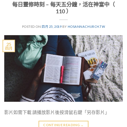
每日靈修時刻 – 每天五分鐘，活在神當中（
110 ）
POSTED ON
四月 25, 2019
BY
HOSANNACHURCH.TW
25
四月
影片如需下載 請播放影片後按滑鼠右鍵「另存影片」
CONTINUE READING
→