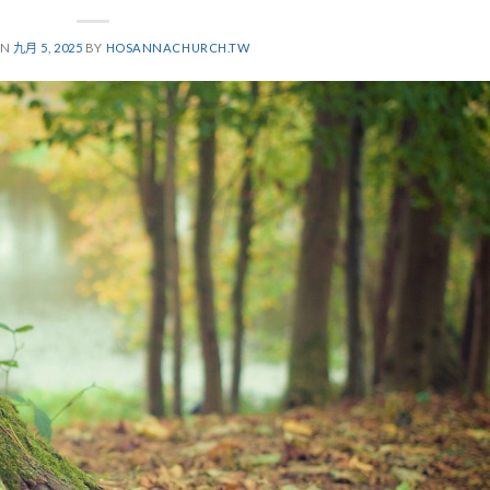
ON
九月 5, 2025
BY
HOSANNACHURCH.TW