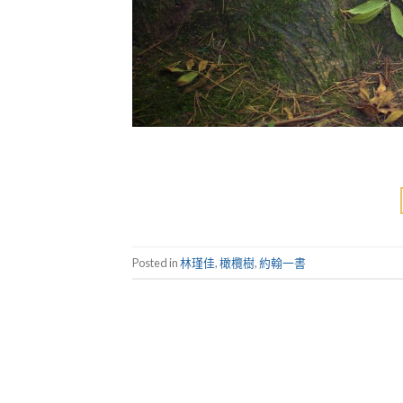
Posted in
林瑾佳
,
橄欖樹
,
約翰一書