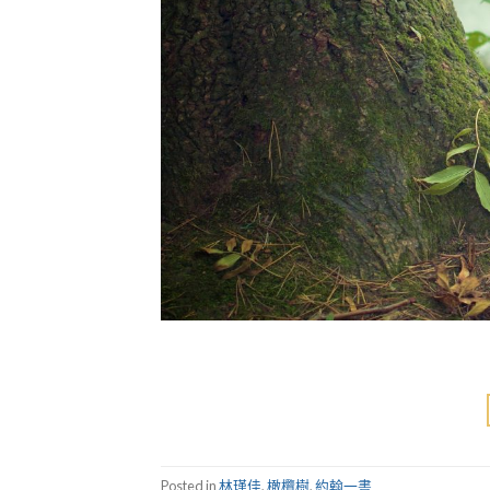
Posted in
林瑾佳
,
橄欖樹
,
約翰一書