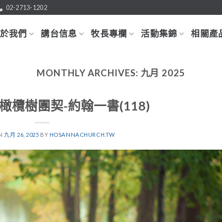
02-2713-1202
於我們
講台信息
牧長專欄
活動集錦
相關產
MONTHLY ARCHIVES:
九月 2025
.26橄欖樹團契-約翰一書(118)
ON
九月 26, 2025
BY
HOSANNACHURCH.TW