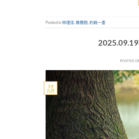
Posted in
林瑾佳
,
橄欖樹
,
約翰一書
2025.09
POSTED 
19
九月