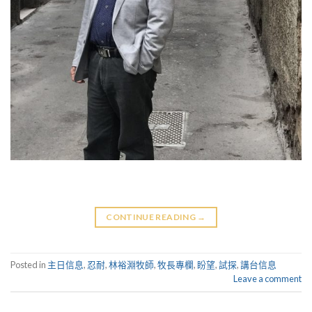
CONTINUE READING
→
Posted in
主日信息
,
忍耐
,
林裕淵牧師
,
牧長專欄
,
盼望
,
試探
,
講台信息
Leave a comment