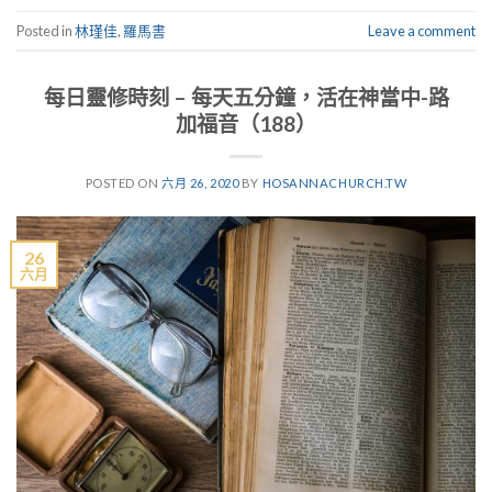
Posted in
林瑾佳
,
羅馬書
Leave a comment
每日靈修時刻 – 每天五分鐘，活在神當中-路
加福音（188）
POSTED ON
六月 26, 2020
BY
HOSANNACHURCH.TW
26
六月