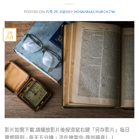
POSTED ON
六月 29, 2020
BY
HOSANNACHURCH.TW
29
六月
影片如需下載 請播放影片後按滑鼠右鍵「另存影片」每日
靈修時刻 – 每天五分鐘，活在神當中-路加福音 […]