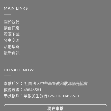
MAIN LINKS
關於我們
講台訊息
資源下載
分享交流
活動集錦
最新資訊
DONATE NOW
奉獻戶名： 社團法人中華基督教和散那陽光協會
教會統編：48846581
奉獻帳戶：華銀民生分行126-10-304566-3
現在奉獻