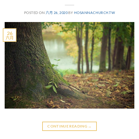
POSTED ON
六月 26, 2020
BY
HOSANNACHURCH.TW
26
六月
CONTINUE READING
→