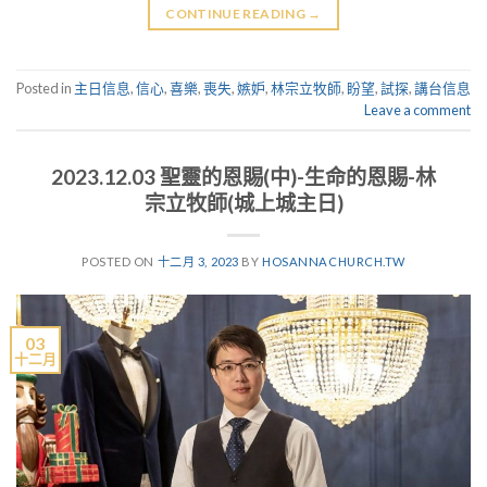
CONTINUE READING
→
Posted in
主日信息
,
信心
,
喜樂
,
喪失
,
嫉妒
,
林宗立牧師
,
盼望
,
試探
,
講台信息
Leave a comment
2023.12.03 聖靈的恩賜(中)-生命的恩賜-林
宗立牧師(城上城主日)
POSTED ON
十二月 3, 2023
BY
HOSANNACHURCH.TW
03
十二月