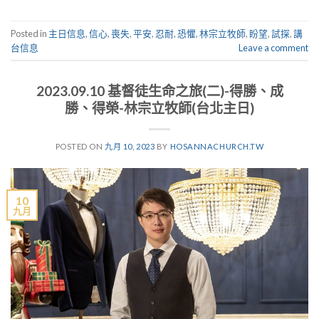
Posted in
主日信息
,
信心
,
喪失
,
平安
,
忍耐
,
恐懼
,
林宗立牧師
,
盼望
,
試探
,
講
台信息
Leave a comment
2023.09.10 基督徒生命之旅(二)-得勝、成
勝、得榮-林宗立牧師(台北主日)
POSTED ON
九月 10, 2023
BY
HOSANNACHURCH.TW
10
九月