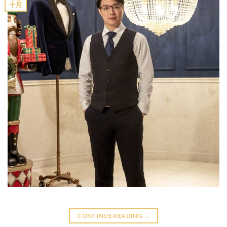
十月
CONTINUE READING
→