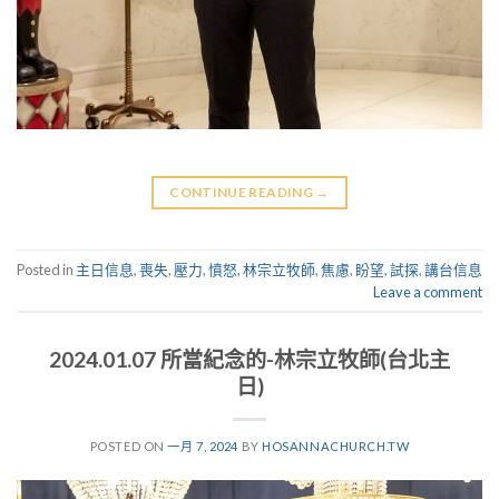
CONTINUE READING
→
Posted in
主日信息
,
喪失
,
壓力
,
憤怒
,
林宗立牧師
,
焦慮
,
盼望
,
試探
,
講台信息
Leave a comment
2024.01.07 所當紀念的-林宗立牧師(台北主
日)
POSTED ON
一月 7, 2024
BY
HOSANNACHURCH.TW