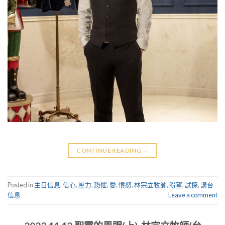
CONTINUE READING
→
Posted in
主日信息
,
信心
,
壓力
,
恐懼
,
愛
,
憤怒
,
林宗立牧師
,
盼望
,
試探
,
講台
信息
Leave a comment