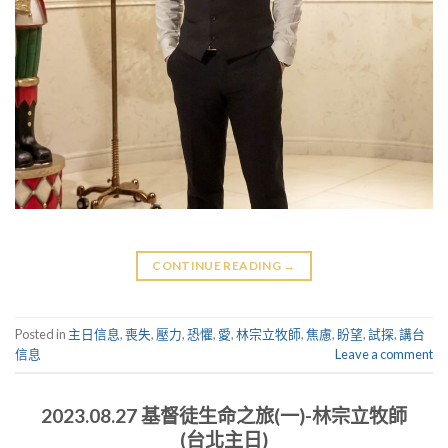
CONTINUE READING
→
Posted in
主日信息
,
喪失
,
壓力
,
恐懼
,
愛
,
林宗立牧師
,
焦慮
,
盼望
,
試探
,
講台
信息
Leave a comment
2023.08.27 基督徒生命之旅(一)-林宗立牧師
(台北主日)