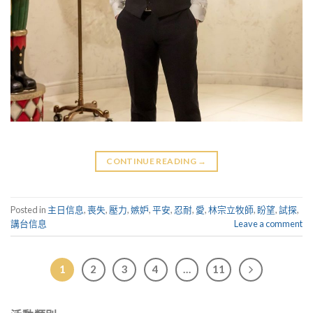
CONTINUE READING
→
Posted in
主日信息
,
喪失
,
壓力
,
嫉妒
,
平安
,
忍耐
,
愛
,
林宗立牧師
,
盼望
,
試探
,
講台信息
Leave a comment
1
2
3
4
…
11