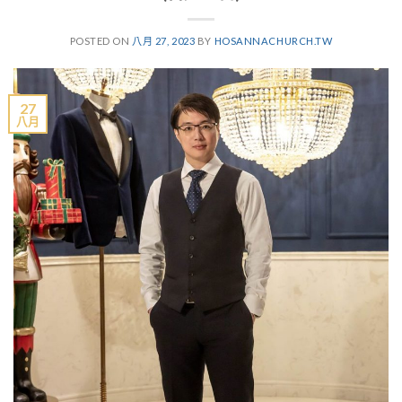
POSTED ON
八月 27, 2023
BY
HOSANNACHURCH.TW
27
八月