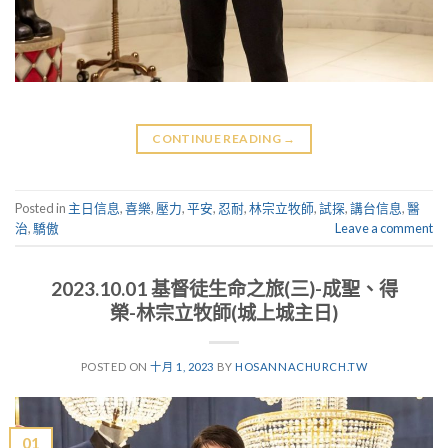
CONTINUE READING
→
Posted in
主日信息
,
喜樂
,
壓力
,
平安
,
忍耐
,
林宗立牧師
,
試探
,
講台信息
,
醫
治
,
驕傲
Leave a comment
2023.10.01 基督徒生命之旅(三)-成聖、得
榮-林宗立牧師(城上城主日)
POSTED ON
十月 1, 2023
BY
HOSANNACHURCH.TW
01