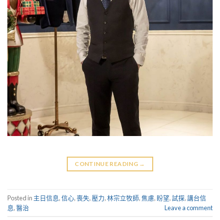
CONTINUE READING
→
Posted in
主日信息
,
信心
,
喪失
,
壓力
,
林宗立牧師
,
焦慮
,
盼望
,
試探
,
講台信
息
,
醫治
Leave a comment