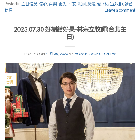
Posted in
主日信息
,
信心
,
喜樂
,
喪失
,
平安
,
忍耐
,
恐懼
,
愛
,
林宗立牧師
,
講台
信息
Leave a comment
2023.07.30 好樹結好果-林宗立牧師(台北主
日)
POSTED ON
七月 30, 2023
BY
HOSANNACHURCH.TW
30
七月